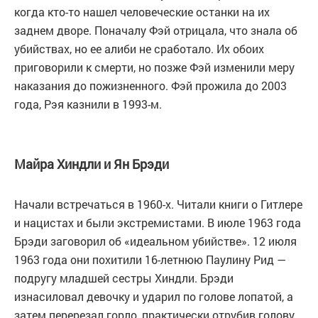
когда кто-то нашел человеческие останки на их
заднем дворе. Поначалу Фэй отрицала, что знала об
убийствах, но ее алиби не сработало. Их обоих
приговорили к смерти, но позже Фэй изменили меру
наказания до пожизненного. Фэй прожила до 2003
года, Рэя казнили в 1993-м.
Майра Хиндли и Ян Брэди
Начали встречаться в 1960-х. Читали книги о Гитлере
и нацистах и были экстремистами. В июле 1963 года
Брэди заговорил об «идеальном убийстве». 12 июля
1963 года они похитили 16-летнюю Паулину Рид —
подругу младшей сестры Хиндли. Брэди
изнасиловал девочку и ударил по голове лопатой, а
затем перерезал горло, практически отрубив голову.