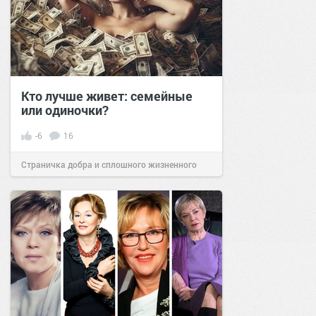
Кто лучше живет: семейные
или одиночки?
-6
16
Страничка добра и сплошного жизненного
позитива!
08:05
03 апр 2023