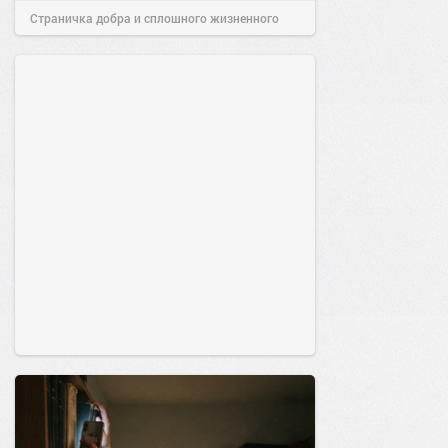
Страничка добра и сплошного жизненного
позитива!
00:29
Сегодня