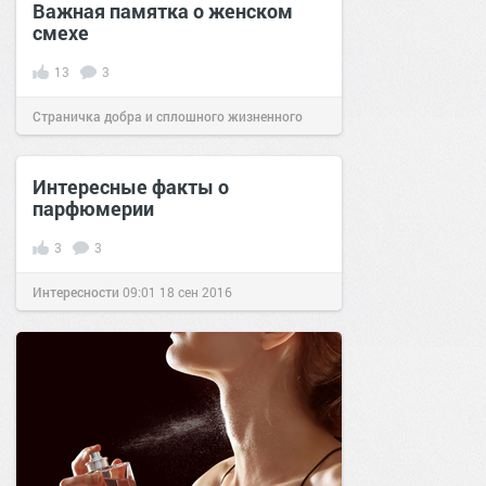
Важная памятка о женском
смехе
13
3
Страничка добра и сплошного жизненного
позитива!
17:04
14 фев 2024
Интересные факты о
парфюмерии
3
3
Интересности
09:01
18 сен 2016