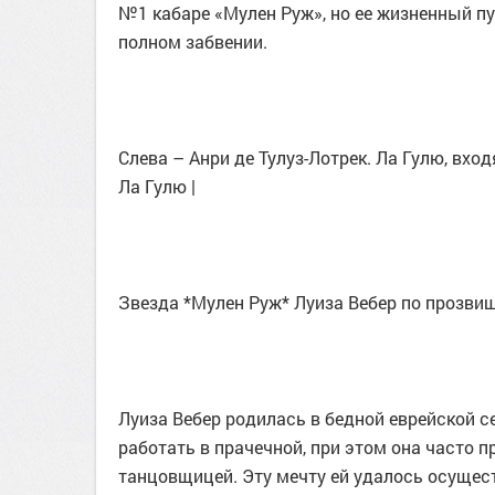
№1 кабаре «Мулен Руж», но ее жизненный пу
полном забвении.
Слева – Анри де Тулуз-Лотрек. Ла Гулю, вхо
Ла Гулю |
Звезда *Мулен Руж* Луиза Вебер по прозви
Луиза Вебер родилась в бедной еврейской се
работать в прачечной, при этом она часто 
танцовщицей. Эту мечту ей удалось осущест