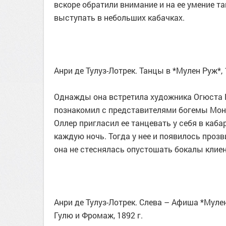
вскоре обратили внимание и на ее умение та
выступать в небольших кабачках.
Анри де Тулуз-Лотрек. Танцы в *Мулен Руж*, 
Однажды она встретила художника Огюста Р
познакомил с представителями богемы Монм
Оллер пригласил ее танцевать у себя в каба
каждую ночь. Тогда у нее и появилось прозв
она не стеснялась опустошать бокалы клиент
Анри де Тулуз-Лотрек. Слева – Афиша *Мулен
Гулю и Фромаж, 1892 г.