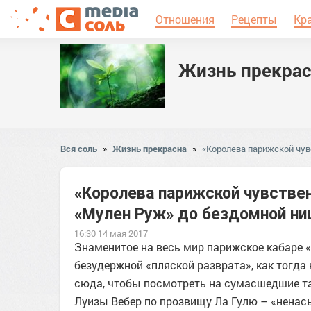
Отношения
Рецепты
Кр
Жизнь прекрас
Вся соль
»
Жизнь прекрасна
»
«Королева парижской чув
«Королева парижской чувствен
«Мулен Руж» до бездомной н
16:30 14 мая 2017
Знаменитое на весь мир парижское кабаре «
безудержной «пляской разврата», как тогда
сюда, чтобы посмотреть на сумасшедшие та
Луизы Вебер по прозвищу Ла Гулю – «ненас