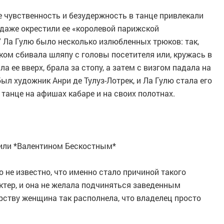
ее чувственность и безудержность в танце привлекали
даже окрестили ее «королевой парижской
 Ла Гулю было несколько излюбленных трюков: так,
ком сбивала шляпу с головы посетителя или, кружась в
ла ее вверх, брала за стопу, а затем с визгом падала на
ыл художник Анри де Тулуз-Лотрек, и Ла Гулю стала его
танце на афишах кабаре и на своих полотнах.
или *Валентином Бескостным*
о не известно, что именно стало причиной такого
тер, и она не желала подчиняться заведенным
орству женщина так располнела, что владелец просто