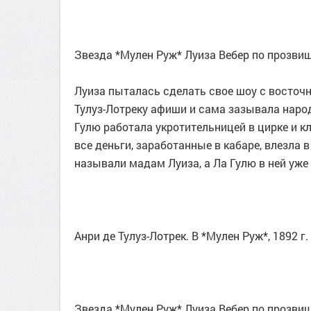
Звезда *Мулен Руж* Луиза Вебер по прозви
Луиза пыталась сделать свое шоу с восточ
Тулуз-Лотреку афиши и сама зазывала народ,
Гулю работала укротительницей в цирке и к
все деньги, заработанные в кабаре, влезла в
называли мадам Луиза, а Ла Гулю в ней уже 
Анри де Тулуз-Лотрек. В *Мулен Руж*, 1892 г.
Звезда *Мулен Руж* Луиза Вебер по прозви