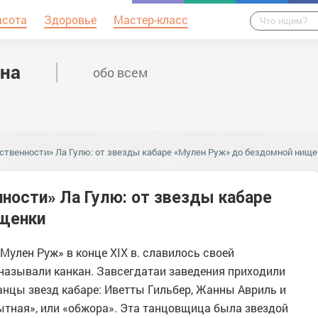
асота
Здоровье
Мастер-класс
на
обо всем
ственности» Ла Гулю: от звезды кабаре «Мулен Руж» до бездомной нище
ности» Ла Гулю: от звезды кабаре
ищенки
Мулен Руж» в конце ХІХ в. славилось своей
 называли канкан. Завсегдатаи заведения приходили
нцы звезд кабаре: Иветты Гильбер, Жанны Авриль и
ытная», или «обжора». Эта танцовщица была звездой