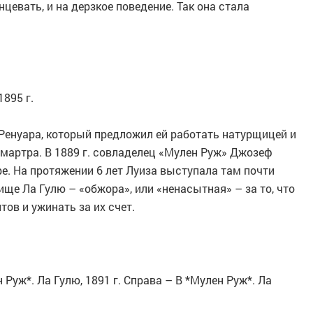
нцевать, и на дерзкое поведение. Так она стала
1895 г.
енуара, который предложил ей работать натурщицей и
артра. В 1889 г. совладелец «Мулен Руж» Джозеф
ре. На протяжении 6 лет Луиза выступала там почти
ище Ла Гулю – «обжора», или «ненасытная» – за то, что
ов и ужинать за их счет.
 Руж*. Ла Гулю, 1891 г. Справа – В *Мулен Руж*. Ла