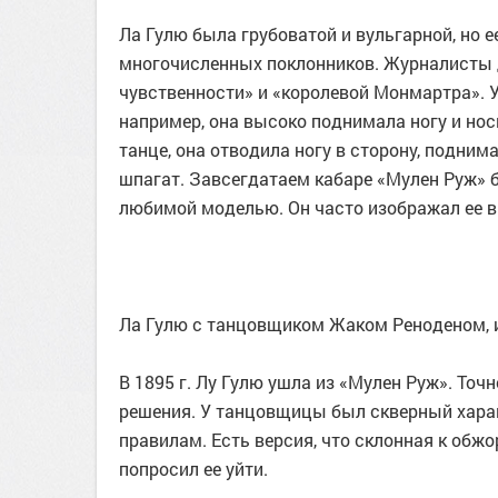
Ла Гулю была грубоватой и вульгарной, но 
многочисленных поклонников. Журналисты 
чувственности» и «королевой Монмартра». У
например, она высоко поднимала ногу и нос
танце, она отводила ногу в сторону, поднима
шпагат. Завсегдатаем кабаре «Мулен Руж» б
любимой моделью. Он часто изображал ее в 
Ла Гулю с танцовщиком Жаком Реноденом, 
В 1895 г. Лу Гулю ушла из «Мулен Руж». Точн
решения. У танцовщицы был скверный харак
правилам. Есть версия, что склонная к обж
попросил ее уйти.