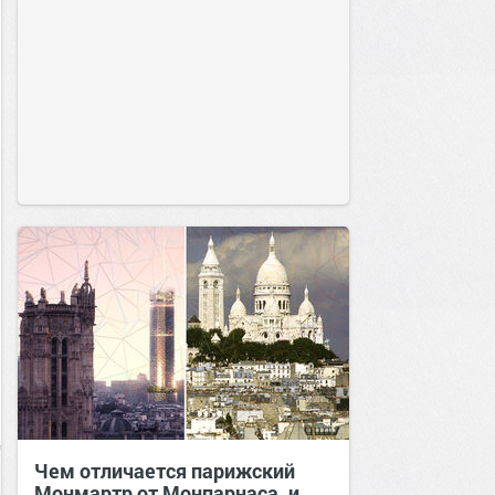
Чем отличается парижский
Монмартр от Монпарнаса, и