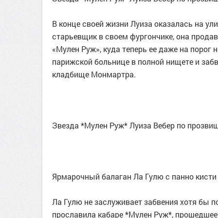
В конце своей жизни Луиза оказалась на ули
старьевщик в своем фургончике, она продав
«Мулен Руж», куда теперь ее даже на порог н
парижской больнице в полной нищете и забве
кладбище Монмартра.
Звезда *Мулен Руж* Луиза Вебер по прозви
Ярмарочный балаган Ла Гулю с панно кисти А
Ла Гулю не заслуживает забвения хотя бы по
прославила кабаре *Мулен Руж*, прошедшее