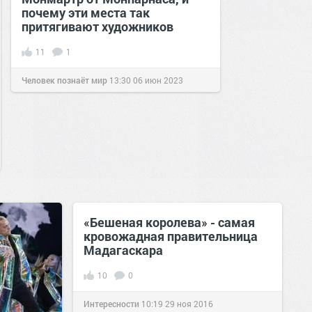
почему эти места так
притягивают художников
11
1
Человек познаёт мир
13:30
06 июн 2023
«Бешеная королева» - самая
кровожадная правительница
Мадагаскара
10
0
Интересности
10:19
29 ноя 2016