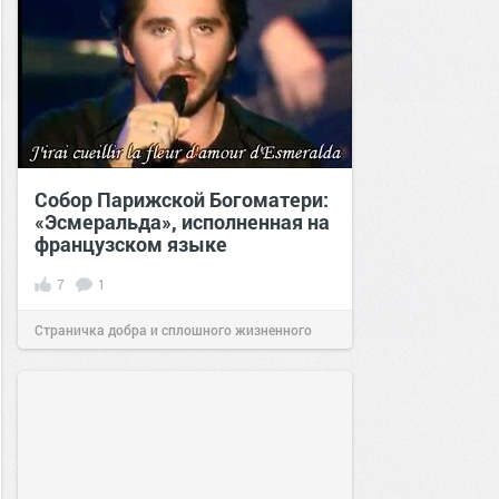
Собор Парижской Богоматери:
«Эсмеральда», исполненная на
французском языке
7
1
Страничка добра и сплошного жизненного
позитива!
00:43
23 апр 2023