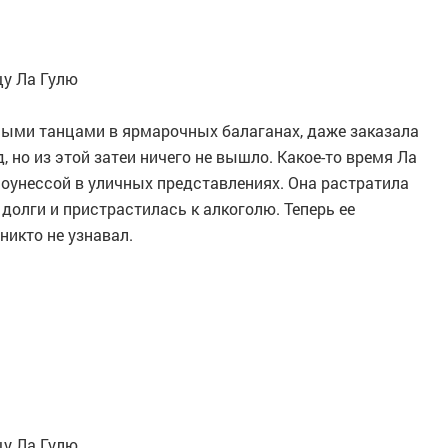
щу Ла Гулю
ными танцами в ярмарочных балаганах, даже заказала
 но из этой затеи ничего не вышло. Какое-то время Ла
лоунессой в уличных представлениях. Она растратила
 долги и пристрастилась к алкоголю. Теперь ее
никто не узнавал.
щу Ла Гулю