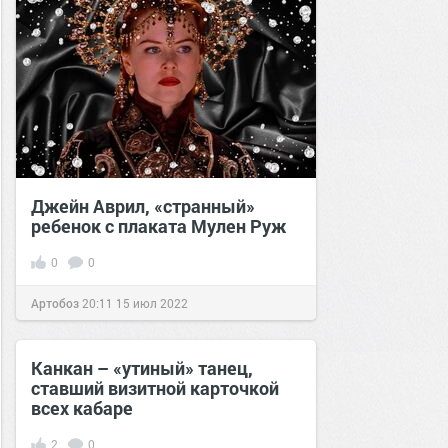
Джейн Аврил, «странный»
ребенок с плаката Мулен Руж
0
0
Артобоз
20:11
15 июл 2022
Канкан – «утиный» танец,
ставший визитной карточкой
всех кабаре
2
0