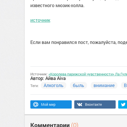
известного мюзик-холла.
источник
Если вам понравился пост, пожалуйста, поде
Источник:
«Королева парижской чувственности» Ла Гул
Автор:
Айва Aiva
Алкоголь
быль
внимание
В
Теги:
Мой мир
Вконтакте
Комментарии
(0)