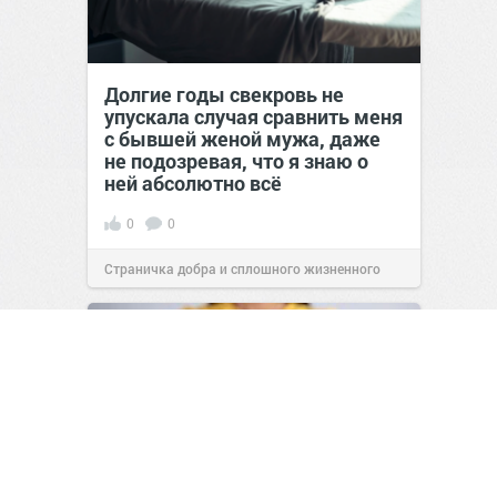
Долгие годы свекровь не
упускала случая сравнить меня
с бывшей женой мужа, даже
не подозревая, что я знаю о
ней абсолютно всё
0
0
Страничка добра и сплошного жизненного
позитива!
00:29
07 авг 2026