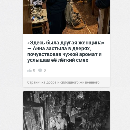
«Здесь была другая женщина»
— Анна застыла в дверях,
почувствовав чужой аромат и
услышав её лёгкий смех
0
0
Страничка добра и сплошного жизненного
позитива!
13:38
Сегодня