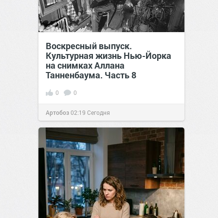
Воскресный выпуск.
Культурная жизнь Нью-Йорка
на снимках Аллана
Танненбаума. Часть 8
0
0
Артобоз
02:19
Сегодня