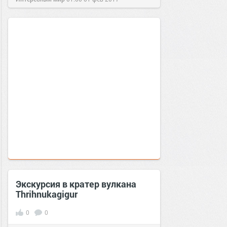
Экскурсия в кратер вулкана
Thrihnukagigur
0
0