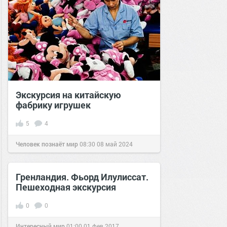
Экскурсия на китайскую
фабрику игрушек
5
4
Человек познаёт мир
08:30
08 май 2024
Гренландия. Фьорд Илулиссат.
Пешеходная экскурсия
0
0
Интересный мир
01:00
01 фев 2017