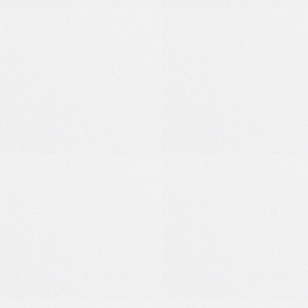
1
0
1
0