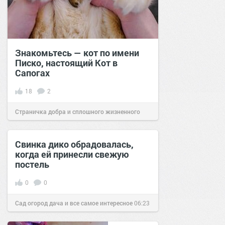
Знакомьтесь — кот по имени
Писко, настоящий Кот в
Сапогах
18
2
Страничка добра и сплошного жизненного
позитива!
16:46
18 сен 2023
Свинка дико обрадовалась,
когда ей принесли свежую
постель
0
0
Сад огород дача и все самое интересное
06:23
10 сен 2016