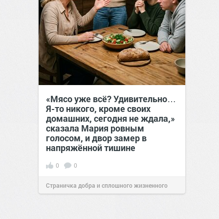
«Мясо уже всё? Удивительно…
Я-то никого, кроме своих
домашних, сегодня не ждала,»
сказала Мария ровным
голосом, и двор замер в
напряжённой тишине
0
0
Страничка добра и сплошного жизненного
позитива!
15:38
07 авг 2026