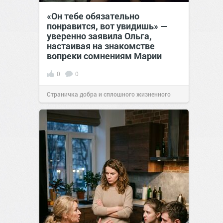
«Он тебе обязательно
понравится, вот увидишь» —
уверенно заявила Ольга,
настаивая на знакомстве
вопреки сомнениям Марии
0
0
Страничка добра и сплошного жизненного
позитива!
12:38
Сегодня