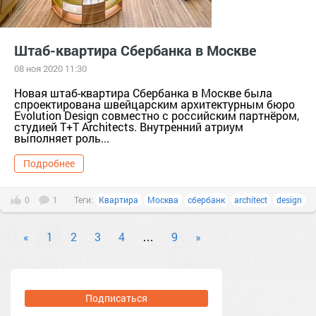
Штаб-квартира Сбербанка в Москве
08 ноя 2020 11:30
Новая штаб-квартира Сбербанка в Москве была
спроектирована швейцарским архитектурным бюро
Evolution Design совместно с российским партнёром,
студией T+T Architects. Внутренний атриум
выполняет роль...
Подробнее
0
1
Теги:
Квартира
Москва
сбербанк
architect
design
«
1
2
3
4
…
9
»
Подписаться