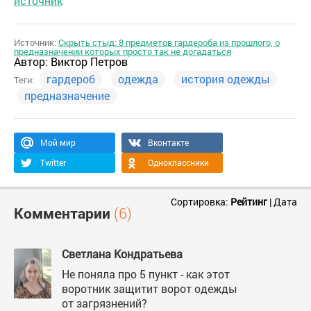
источник
Источник:
Скрыть стыд: 8 предметов гардероба из прошлого, о
предназначении которых просто так не догадаться
Автор:
Виктор Петров
гардероб
одежда
история одежды
Теги:
предназначение
Мой мир
Вконтакте
Twitter
Одноклассники
Сортировка:
Рейтинг
|
Дата
Комментарии
(6)
Светлана Кондратьева
Не поняла про 5 пункт - как этот
воротник защитит ворот одежды
от загрязнений?