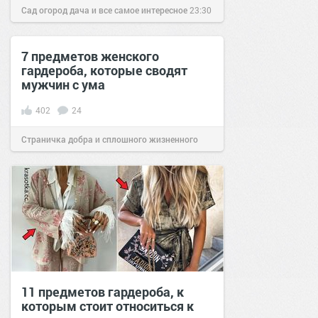
Сад огород дача и все самое интересное
23:30
25 окт 2016
7 предметов женского
гардероба, которые сводят
мужчин с ума
402
24
Страничка добра и сплошного жизненного
позитива!
09:01
01 апр 2019
11 предметов гардероба, к
которым стоит относиться к