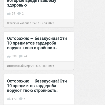
которые вредят вашему
здоровью
25
2
Женский каприз
10:48
15 ноя 2022
Осторожно — безвкусица! Эти
10 предметов гардероба
воруют твою стройность.
330
24
Интересный мир
04:15
27 окт 2016
Осторожно — безвкусица! Эти
10 предметов гардероба
воруют твою стройность.
173
5