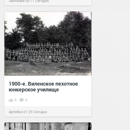
Застолье
08:11
Сегодня
1900-е. Виленское пехотное
юнкерское училище
0
0
Артобоз
01:29
Сегодня