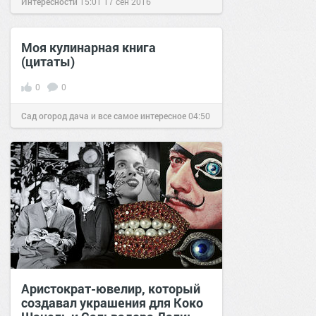
Интересности
15:01
17 сен 2016
Моя кулинарная книга
(цитаты)
0
0
Сад огород дача и все самое интересное
04:50
10 май 2016
Аристократ-ювелир, который
создавал украшения для Коко