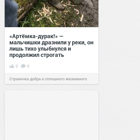
«Артёмка-дурак!» —
мальчишки дразнили у реки, он
лишь тихо улыбнулся и
продолжил строгать
0
0
Страничка добра и сплошного жизненного
позитива!
10:20
Сегодня