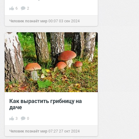
6
2
Человек познаёт мир
00:07
03 сен 2024
Как вырастить грибницу на
даче
3
0
Человек познаёт мир
07:27
27 окт 2024