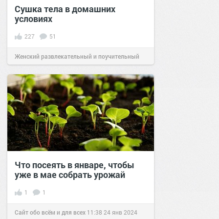
Сушка тела в домашних
условиях
227
51
Женский развлекательный и поучительный
сайт.
21:45
15 апр 2018
Что посеять в январе, чтобы
уже в мае собрать урожай
1
1
Сайт обо всём и для всех
11:38
24 янв 2024