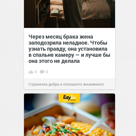
Через месяц брака жена
заподозрила неладное. Чтобы
узнать правду, она установила
в спальне камеру — и лучше бы
она этого не делала
0
0
Страничка добра и сплошного жизненного
позитива!
00:29
Сегодня