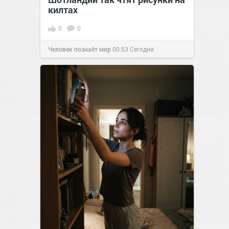
килтах
0
0
Человек познаёт мир
00:53
Сегодня