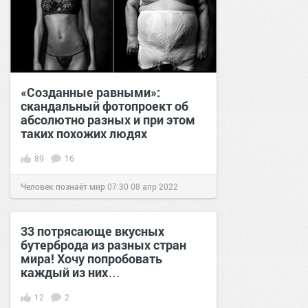
«Созданные равными»:
скандальный фотопроект об
абсолютно разных и при этом
таких похожих людях
89
16
Человек познаёт мир
07:30
08 апр 2022
33 потрясающе вкусных
бутерброда из разных стран
мира! Хочу попробовать
каждый из них…
12
2