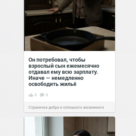
Он потребовал, чтобы
взрослый сын ежемесячно
отдавал ему всю зарплату.
Иначе — немедленно
освободить жильё
0
0
Страничка добра и сплошного жизненного
позитива!
00:29
Сегодня