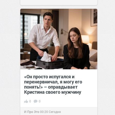
«Он просто испугался и
перенервничал, я могу его
понять!» – оправдывает
Кристина своего мужчину
0
0
И Про Это
00:20
Сегодня