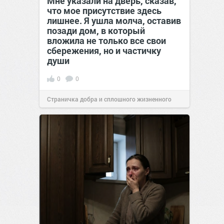
Мне указали на дверь, сказав,
что мое присутствие здесь
лишнее. Я ушла молча, оставив
позади дом, в который
вложила не только все свои
сбережения, но и частичку
души
0
0
Страничка добра и сплошного жизненного
позитива!
00:29
Сегодня