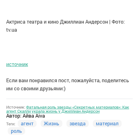
Актриса театра и кино Джиллиан Андерсон | Фото:
tv.ua
источник
Если вам понравился пост, пожалуйста, поделитесь
им со своими друзьями:)
Источник:
Фатальная роль звезды «Секретных материалов»: Как
агент Скалли украла жизнь у Джиллиан Андерсон
Автор:
Айва Aiva
агент
Жизнь
звезда
материал
Теги:
роль