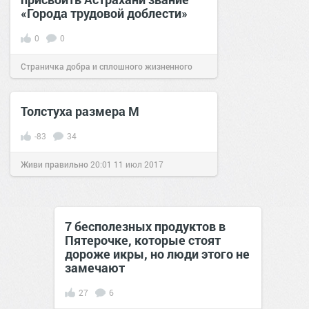
«Города трудовой доблести»
0
0
Страничка добра и сплошного жизненного
позитива!
14:15
17 янв 2022
Толстуха размера М
-83
34
Живи правильно
20:01
11 июл 2017
7 бесполезных продуктов в
Пятерочке, которые стоят
дороже икры, но люди этого не
замечают
27
6