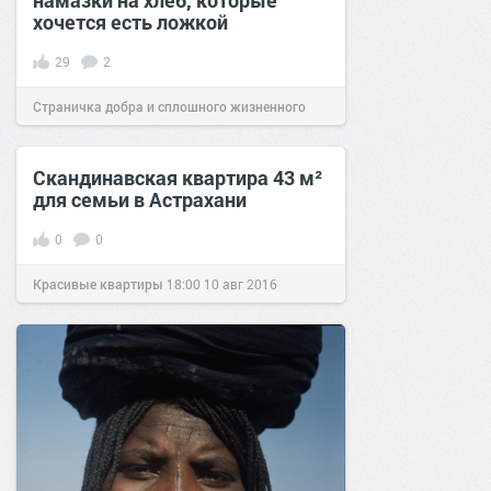
намазки на хлеб, которые
хочется есть ложкой
29
2
Страничка добра и сплошного жизненного
позитива!
14:01
20 апр 2020
Скандинавская квартира 43 м²
для семьи в Астрахани
0
0
Красивые квартиры
18:00
10 авг 2016