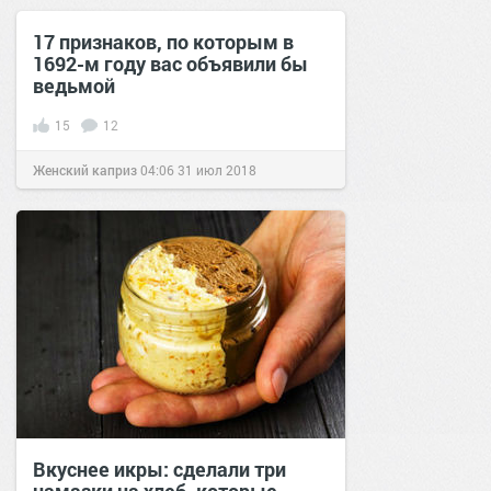
17 признаков, по которым в
1692-м году вас объявили бы
ведьмой
15
12
Женский каприз
04:06
31 июл 2018
Вкуснее икры: сделали три