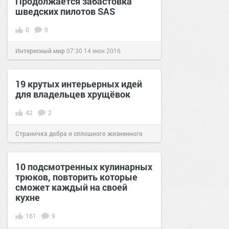
Продолжается забастовка
шведских пилотов SAS
0
0
Интересный мир
07:30
14 июн 2016
19 крутых интерьерных идей
для владельцев хрущёвок
42
2
Страничка добра и сплошного жизненного
позитива!
13:01
12 фев 2019
10 подсмотренных кулинарных
трюков, повторить которые
сможет каждый на своей
кухне
161
9