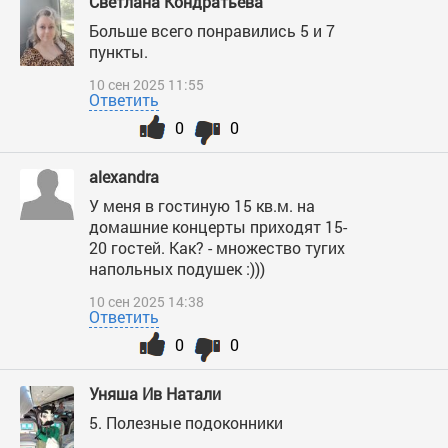
Светлана Кондратьева
Больше всего понравились 5 и 7
пункты.
10 сен 2025 11:55
Ответить
0
0
alexandra
У меня в гостиную 15 кв.м. на
домашние концерты приходят 15-
20 гостей. Как? - множество тугих
напольных подушек :)))
10 сен 2025 14:38
Ответить
0
0
Уняша Ив Натали
5. Полезные подоконники