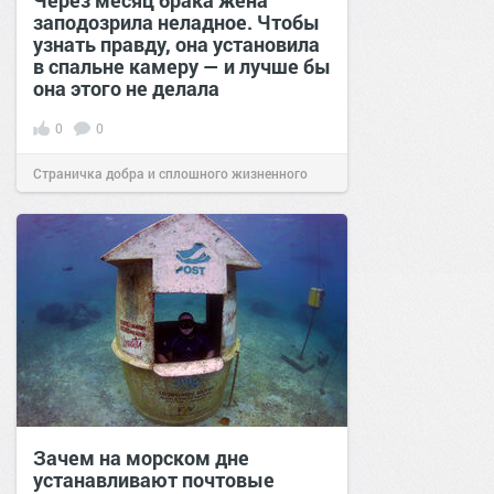
Через месяц брака жена
заподозрила неладное. Чтобы
узнать правду, она установила
в спальне камеру — и лучше бы
она этого не делала
0
0
Страничка добра и сплошного жизненного
позитива!
00:29
Сегодня
Зачем на морском дне
устанавливают почтовые