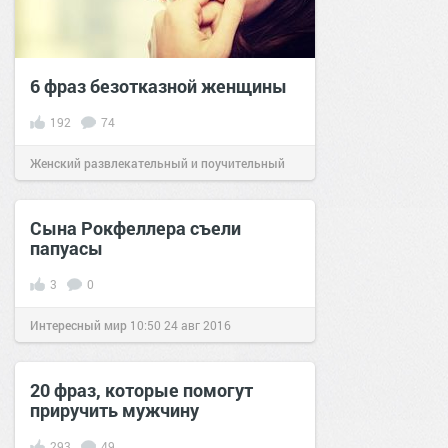
6 фраз безотказной женщины
192
74
Женский развлекательный и поучительный
сайт.
09:33
25 июл 2020
Сына Рокфеллера съели
папуасы
3
0
Интересный мир
10:50
24 авг 2016
20 фраз, которые помогут
приручить мужчину
293
49