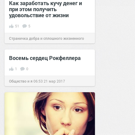
Как заработать кучу денег и
при этом получить
удовольствие от жизни
51
5
Страничка добра и сплошного жизненного
позитива!
16:49
24 ноя 2021
Восемь сердец Рокфеллера
1
0
Общество и я
06:53
21 мар 2017