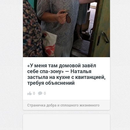
«У меня там домовой завёл
себе спа-зону» — Наталья
застыла на кухне с квитанцией,
требуя объяснений
0
0
Страничка добра и сплошного жизненного
позитива!
00:28
Сегодня