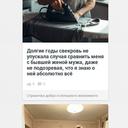
Долгие годы свекровь не
упускала случая сравнить меня
с бывшей женой мужа, даже
не подозревая, что я знаю о
ней абсолютно всё
0
0
Страничка добра и сплошного жизненного
позитива!
00:29
Сегодня